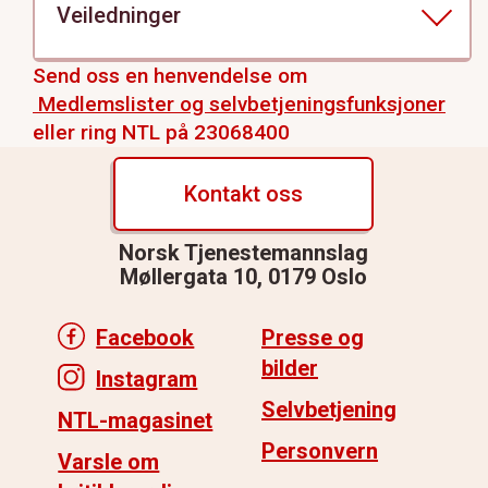
av verv. Ledere og kasserere i
Veiledninger
organisasjonsledd kan selv gi andre tilgang.
Mer detaljer på
www.ntl.no/selvbetjening
Veiledninger til selvbetjeningsfunksjonene på
Send oss en henvendelse om
NTLs medlemsnett finner du her:
Medlemslister og selvbetjeningsfunksjoner
www.ntl.no/selvbetjening
Hvis det er noe du
eller ring NTL på 23068400
ikke får til, ta kontakt med
info@ntl.no
Kontakt oss
Norsk Tjenestemannslag
Møllergata 10, 0179 Oslo
Facebook
Presse og
bilder
Instagram
Selvbetjening
NTL-magasinet
Personvern
Varsle om