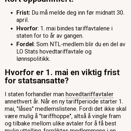
Frist:
Du må melde deg inn før midnatt 30.
april.
Hvorfor
: 1. mai bindes tariffavtalene i
staten for to år av gangen.
Fordel
: Som NTL-medlem blir du en del av
LO Stats hovedtariffavtale og
lønnspolitikk.
Hvorfor er 1. mai en viktig frist
for statsansatte?
I staten forhandler man
hovedtariffavtaler
annethvert år. Når en ny tariffperiode starter 1.
mai, "låses" medlemslistene. Fordi det ikke skal
være mulig å "tariffhoppe", altså å vingle fram
og tilbake mellom ulike avtaler for å få best
mulig uttelling, forpliktes medlemmene i en