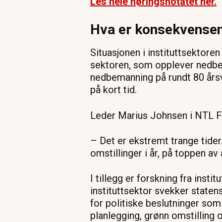
Les hele høringsnotatet her.
Hva er konsekvensene
Situasjonen i instituttsektor
sektoren, som opplever nedbem
nedbemanning på rundt 80 årsv
på kort tid.
Leder Marius Johnsen i NTL F
– Det er ekstremt trange tider.
omstillinger i år, på toppen a
I tillegg er forskning fra inst
instituttsektor svekker state
for politiske beslutninger som
planlegging, grønn omstilling o