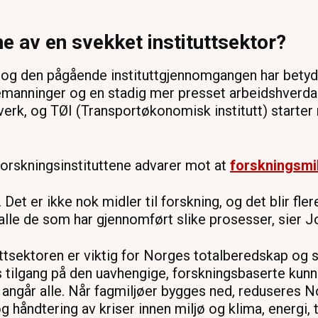
 av en svekket instituttsektor?
en og den pågående instituttgjennomgangen har bet
anninger og en stadig mer presset arbeidshverdag:
erk, og TØI (Transportøkonomisk institutt) starter
orskningsinstituttene advarer mot at
forskningsmil
 Det er ikke nok midler til forskning, og det blir f
v alle de som har gjennomført slike prosesser, sier 
ituttsektoren er viktig for Norges totalberedskap og 
ns tilgang på den uavhengige, forskningsbaserte ku
 angår alle. Når fagmiljøer bygges ned, reduseres No
g håndtering av kriser innen miljø og klima, energi, t