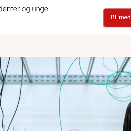
udenter og unge
Bli me