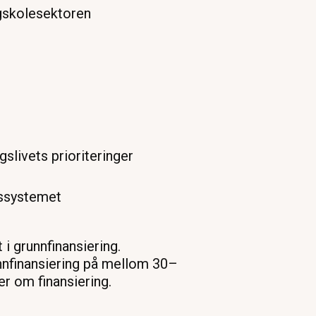
øgskolesektoren
slivets prioriteringer
gssystemet
i grunnfinansiering.
unnfinansiering på mellom 30–
er om finansiering.