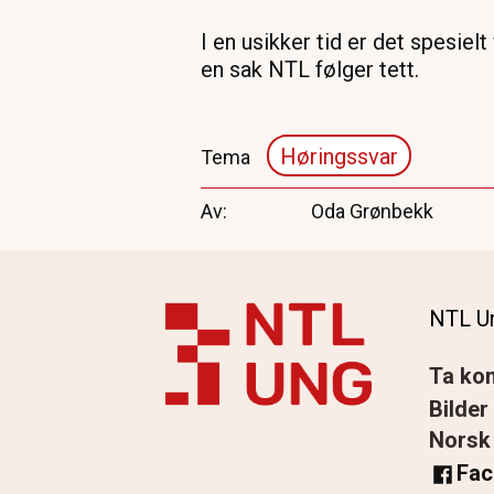
I en usikker tid er det spesiel
en sak NTL følger tett.
Høringssvar
Tema
Av
Oda Grønbekk
NTL Un
Ta kon
Bilder
Norsk
Fac