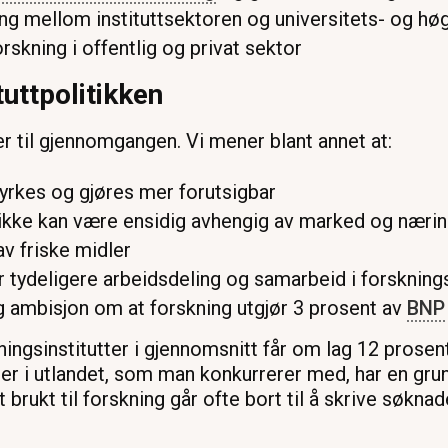
ng mellom instituttsektoren og universitets- og h
skning i offentlig og privat sektor
ituttpolitikken
r til gjennomgangen. Vi mener blant annet at:
yrkes og gjøres mer forutsigbar
 ikke kan være ensidig avhengig av marked og næring
v friske midler
for tydeligere arbeidsdeling og samarbeid i forsknin
g ambisjon om at forskning utgjør 3 prosent av
BNP
ingsinstitutter i gjennomsnitt får om lag 12 prosent 
ter i utlandet, som man konkurrerer med, har en gr
 brukt til forskning går ofte bort til å skrive søknad