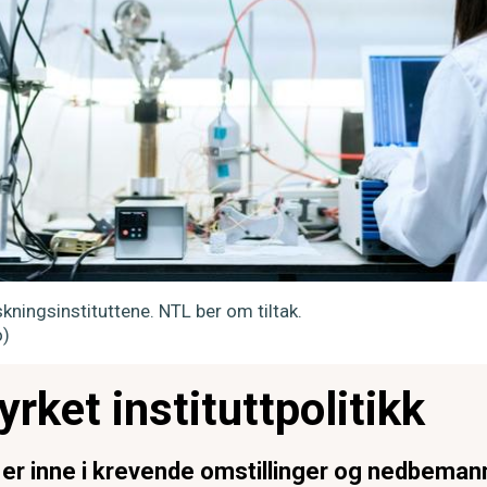
skningsinstituttene. NTL ber om tiltak.
o)
rket instituttpolitikk
r er inne i krevende omstillinger og nedbema