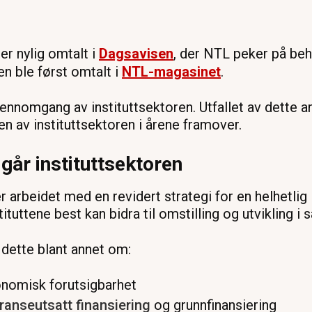
 er nylig omtalt i
Dagsavisen
, der NTL peker på be
n ble først omtalt i
NTL-magasinet
.
ennomgang av instituttsektoren. Utfallet av dette arb
en av instituttsektoren i årene framover.
år instituttsektoren
rbeidet med en revidert strategi for en helhetlig in
tuttene best kan bidra til omstilling og utvikling i 
 dette blant annet om:
nomisk forutsigbarhet
ranseutsatt finansiering
og grunnfinansiering