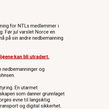
ydning for NTLs medlemmer i
 Før jul varslet Norce en
 nå på sin andre nedbemanning
jøene kan bli utradert.
lere nedbemanninger og
Johnsen.
styring. En utarmet
nnskapen som danner grunnlaget
rges evne til langsiktig
ransport og digital sikkerhet.